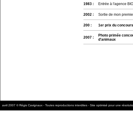
1983 :
Entrée à l'agence BI
2002 :
Sortie de mon premier 
200 :
1er prix du concours
Photo primée concour
2007 :
d'animaux
avril 2007 © Régis Cavignaux - Toutes reproductions interdites - Site optimisé pour une résolu