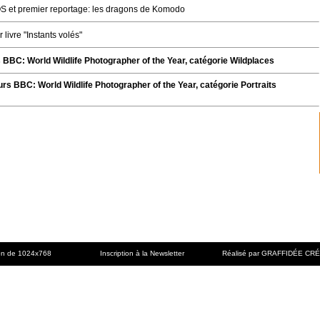
OS et premier reportage: les dragons de Komodo
livre "Instants volés"
 BBC: World Wildlife Photographer of the Year, catégorie Wildplaces
s BBC: World Wildlife Photographer of the Year, catégorie Portraits
tion de 1024x768
Inscription à la Newsletter
Réalisé par GRAFFIDÉE CR